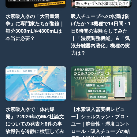
水素吸入器の「大容量競
吸入チューブへの水滴は防
争」に専門家たちが警鐘｜
げたか？3機種で14日間・1
毎分3000mLや4800mLは
日8時間の実験をしてみた
本当に必要？
｜「湿度調整機能」＆「気
液分離器内蔵化」機種の実
力は？
水素吸入器で「体内爆
【水素吸入器実機レビュ
発」？2026年のMiZ社論文
ー】シェルスラン・プロ・
についての発表と6件の事
ユー｜静音性・湿度コント
故報告を冷静に検証してみ
ロール・吸入チューブの結