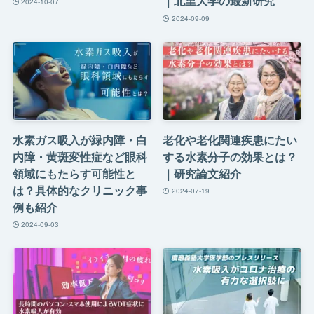
｜北里大学の最新研究
2024-10-07
2024-09-09
水素ガス吸入が緑内障・白
老化や老化関連疾患にたい
内障・黄斑変性症など眼科
する水素分子の効果とは？
領域にもたらす可能性と
｜研究論文紹介
は？具体的なクリニック事
2024-07-19
例も紹介
2024-09-03