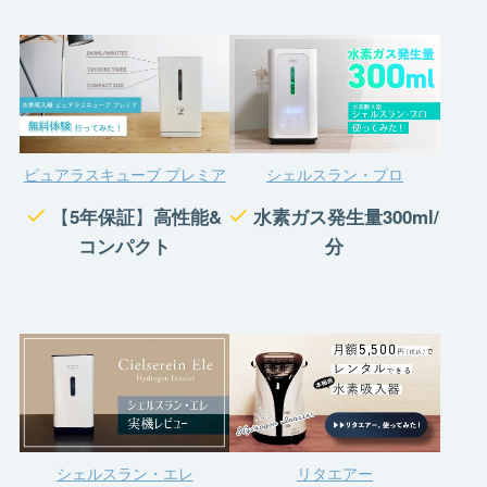
ピュアラスキューブ プレミア
シェルスラン・プロ
【
5年保証
】
高性能&
水素ガス発生量300ml/
コンパクト
分
シェルスラン・エレ
リタエアー