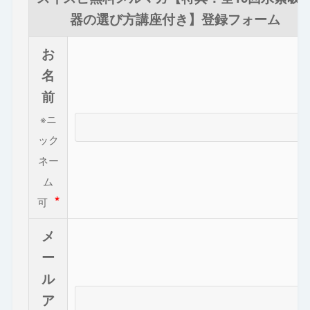
器の選び方講座付き】登録フォーム
お
名
前
※ニ
ック
ネー
ム
*
可
メ
ー
ル
ア