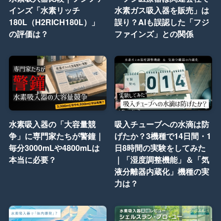
インズ「水素リッチ
水素ガス吸入器を販売」は
180L（H2RICH180L）」
誤り？AIも誤認した「フジ
の評価は？
ファインズ」との関係
水素吸入器の「大容量競
吸入チューブへの水滴は防
争」に専門家たちが警鐘｜
げたか？3機種で14日間・1
毎分3000mLや4800mLは
日8時間の実験をしてみた
本当に必要？
｜「湿度調整機能」＆「気
液分離器内蔵化」機種の実
力は？