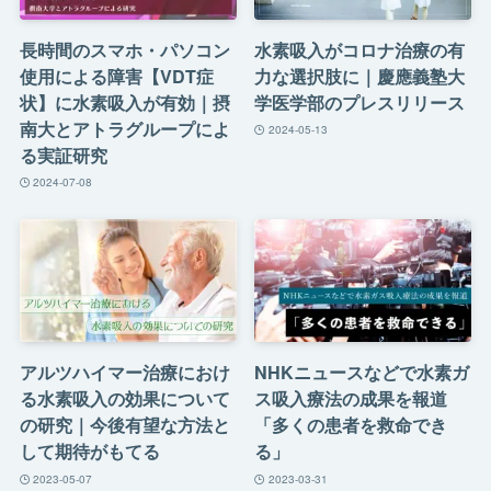
長時間のスマホ・パソコン
水素吸入がコロナ治療の有
使用による障害【VDT症
力な選択肢に｜慶應義塾大
状】に水素吸入が有効｜摂
学医学部のプレスリリース
南大とアトラグループによ
2024-05-13
る実証研究
2024-07-08
アルツハイマー治療におけ
NHKニュースなどで水素ガ
る水素吸入の効果について
ス吸入療法の成果を報道
の研究｜今後有望な方法と
「多くの患者を救命でき
して期待がもてる
る」
2023-05-07
2023-03-31