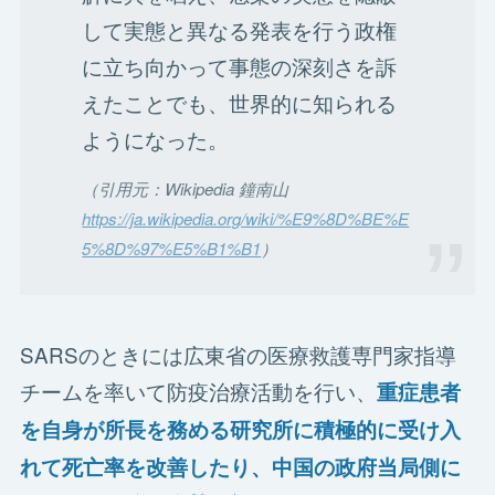
して実態と異なる発表を行う政権
に立ち向かって事態の深刻さを訴
えたことでも、世界的に知られる
ようになった。
（引用元：Wikipedia 鐘南山
https://ja.wikipedia.org/wiki/%E9%8D%BE%E
5%8D%97%E5%B1%B1
）
SARSのときには広東省の医療救護専門家指導
チームを率いて防疫治療活動を行い、
重症患者
を自身が所長を務める研究所に積極的に受け入
れて死亡率を改善したり、中国の政府当局側に