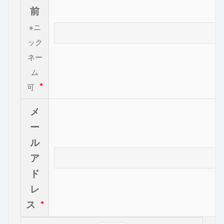
前
※ニ
ック
ネー
ム
*
可
メ
ー
ル
ア
ド
レ
ス
*