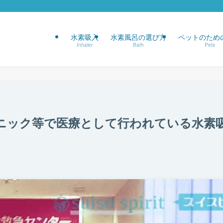
水素吸入
水素風呂の選び方
ペットのため
Inhaler
Bath
Pets
ニック等で医療として行われている水素