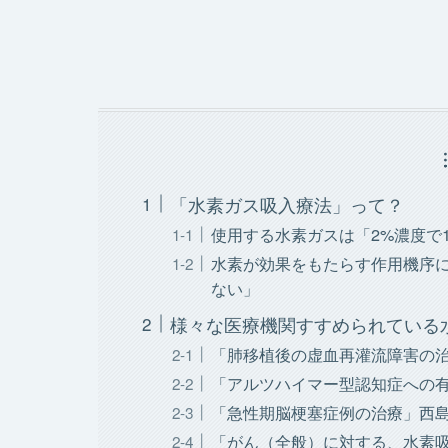
「水素ガス吸入療法」って？
使用する水素ガスは「2%濃度で
水素が効果をもたらす作用機序
ない」
様々な医療機関すすめられている
「肺移植後の虚血再灌流障害の
「アルツハイマー型認知症への
「急性期脳梗塞症例の治療」西
「がん（全般）に対する、水素